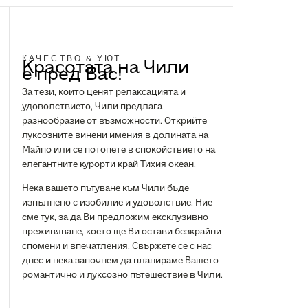
КАЧЕСТВО & УЮТ
Красотата на Чили
е пред Вас!
За тези, които ценят релаксацията и
удоволствието, Чили предлага
разнообразие от възможности. Открийте
луксозните винени имения в долината на
Майпо или се потопете в спокойствието на
елегантните курорти край Тихия океан.
Нека вашето пътуване към Чили бъде
изпълнено с изобилие и удоволствие. Ние
сме тук, за да Ви предложим ексклузивно
преживяване, което ще Ви остави безкрайни
спомени и впечатления. Свържете се с нас
днес и нека започнем да планираме Вашето
романтично и луксозно пътешествие в Чили.