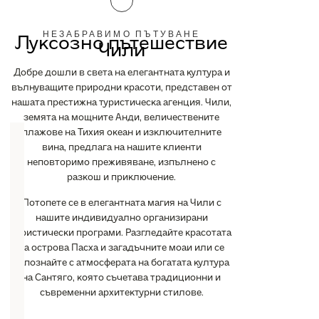
НЕЗАБРАВИМО ПЪТУВАНЕ
Луксозно пътешествие
Чили
Добре дошли в света на елегантната култура и
вълнуващите природни красоти, представен от
нашата престижна туристическа агенция. Чили,
земята на мощните Анди, величествените
плажове на Тихия океан и изключителните
вина, предлага на нашите клиенти
неповторимо преживяване, изпълнено с
разкош и приключение.
Потопете се в елегантната магия на Чили с
нашите индивидуално организирани
туристически програми. Разгледайте красотата
на острова Пасха и загадъчните моаи или се
запознайте с атмосферата на богатата култура
на Сантяго, която съчетава традиционни и
съвременни архитектурни стилове.