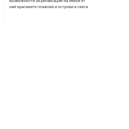
възможности за релаксация на някои от
най-красивите плажове и острови в света.