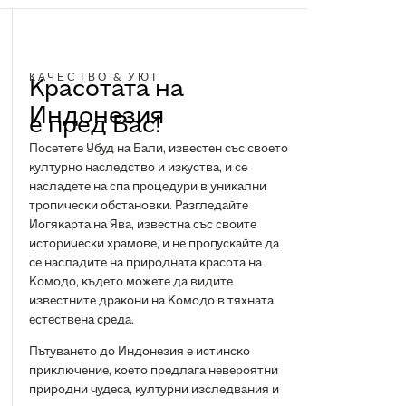
КАЧЕСТВО & УЮТ
Красотата на
Индонезия
е пред Вас!
Посетете Убуд на Бали, известен със своето
културно наследство и изкуства, и се
насладете на спа процедури в уникални
тропически обстановки. Разгледайте
Йогякарта на Ява, известна със своите
исторически храмове, и не пропускайте да
се насладите на природната красота на
Комодо, където можете да видите
известните дракони на Комодо в тяхната
естествена среда.
Пътуването до Индонезия е истинско
приключение, което предлага невероятни
природни чудеса, културни изследвания и