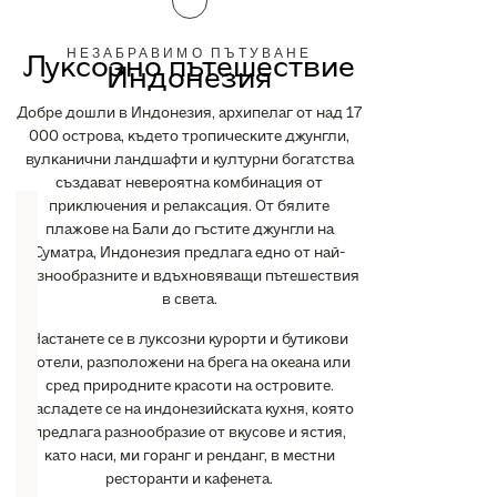
НЕЗАБРАВИМО ПЪТУВАНЕ
Луксозно пътешествие
Индонезия
Добре дошли в Индонезия, архипелаг от над 17
000 острова, където тропическите джунгли,
вулканични ландшафти и културни богатства
създават невероятна комбинация от
приключения и релаксация. От бялите
плажове на Бали до гъстите джунгли на
Суматра, Индонезия предлага едно от най-
разнообразните и вдъхновяващи пътешествия
в света.
Настанете се в луксозни курорти и бутикови
хотели, разположени на брега на океана или
сред природните красоти на островите.
Насладете се на индонезийската кухня, която
предлага разнообразие от вкусове и ястия,
като наси, ми горанг и ренданг, в местни
ресторанти и кафенета.